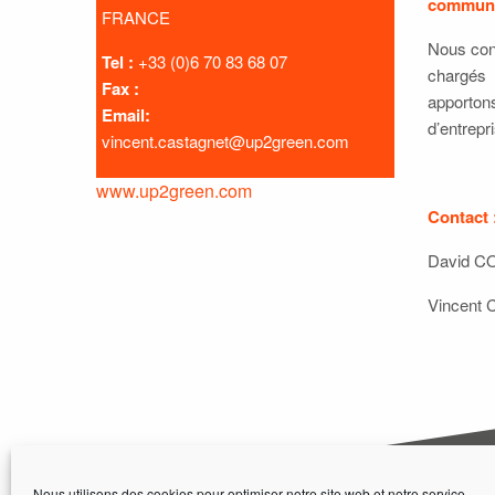
communau
FRANCE
Nous con
Tel :
+33 (0)6 70 83 68 07
chargés 
Fax :
apporton
Email:
d’entrepr
vincent.castagnet@up2green.com
www.up2green.com
Contact 
David CO
Vincent 
Nous utilisons des cookies pour optimiser notre site web et notre service.