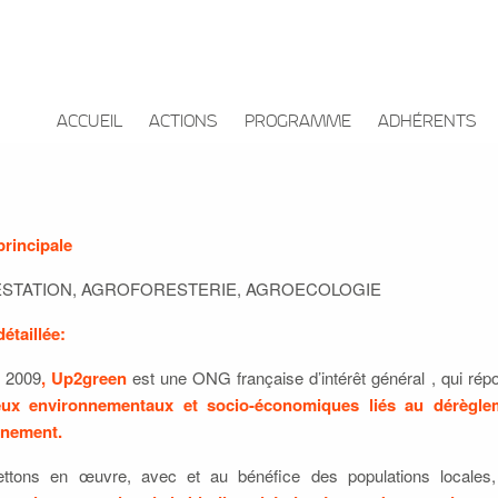
ACCUEIL
ACTIONS
PROGRAMME
ADHÉRENTS
principale
STATION, AGROFORESTERIE, AGROECOLOGIE
détaillée:
 2009
, Up2green
est une ONG française d’intérêt général , qui rép
eux environnementaux et socio-économiques liés au dérègle
nnement.
ttons en œuvre, avec et au bénéfice des populations local