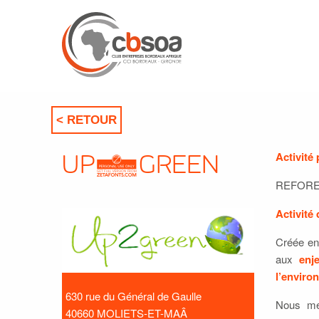
< RETOUR
Activité 
UP2GREEN
REFORE
Activité 
Créée en
aux
enj
l’enviro
630 rue du Général de Gaulle
Nous me
40660 MOLIETS-ET-MAÂ