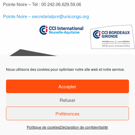
Pointe Noire – Tél : 00 242.06.629.59.06
Pointe Noire – secretariatpnr@unicongo.org
Nous utilisons des cookies pour optimiser notre site web et notre service.
ACCUEIL
ACTIONS
PROGRAMME
Accepter
ADHÉRENTS
Refuser
DEMANDE D'INFORMATIONS
ADHÉRER
Préférences
17, PLACE DE LA BOURSE 33076 BORDEAUX CEDEX | TÉL. +33 (0)6 32 26 89 81 |
FAX +33 (0)5 56 48 62 79 | CBSOA@BORDEAUXGIRONDE.CCI.FR
Politique de cookies
Déclaration de confidentialité
Fourmizz communication © 2018
-
Mentions légales