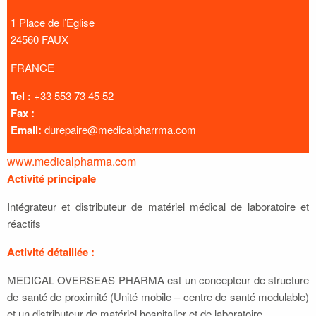
1 Place de l’Eglise
24560 FAUX
FRANCE
Tel :
+33 553 73 45 52
Fax :
Email:
durepaire@medicalpharrma.com
www.medicalpharma.com
Activité principale
Intégrateur et distributeur de matériel médical de laboratoire et
réactifs
Activité détaillée :
MEDICAL OVERSEAS PHARMA est un concepteur de structure
de santé de proximité (Unité mobile – centre de santé modulable)
et un distributeur de matériel hospitalier et de laboratoire.