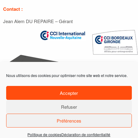
Contact :
Jean Alem DU REPAIRE – Gérant
Nous utilisons des cookies pour optimiser notre site web et notre service.
ACCUEIL
ACTIONS
PROGRAMME
Accepter
ADHÉRENTS
Refuser
DEMANDE D'INFORMATIONS
ADHÉRER
Préférences
17, PLACE DE LA BOURSE 33076 BORDEAUX CEDEX | TÉL. +33 (0)6 32 26 89 81 |
FAX +33 (0)5 56 48 62 79 | CBSOA@BORDEAUXGIRONDE.CCI.FR
Politique de cookies
Déclaration de confidentialité