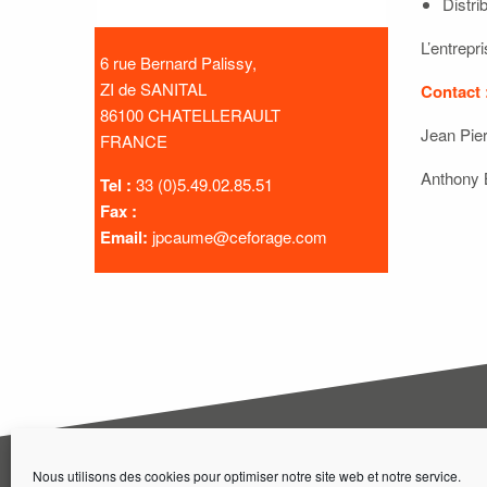
Distr
L’entrepr
6 rue Bernard Palissy,
ZI de SANITAL
Contact 
86100 CHATELLERAULT
Jean Pie
FRANCE
Anthony 
Tel :
33 (0)5.49.02.85.51
Fax :
Email:
jpcaume@ceforage.com
ACCUEIL
ADHÉR
ACTIONS
DEMAN
Nous utilisons des cookies pour optimiser notre site web et notre service.