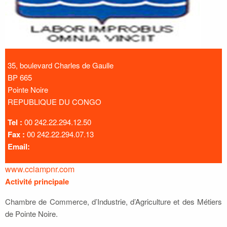
35, boulevard Charles de Gaulle
BP 665
Pointe Noire
REPUBLIQUE DU CONGO
Tel :
00 242.22.294.12.50
Fax :
00 242.22.294.07.13
Email:
www.cciampnr.com
Activité principale
Chambre de Commerce, d’Industrie, d’Agriculture et des Métiers
de Pointe Noire.