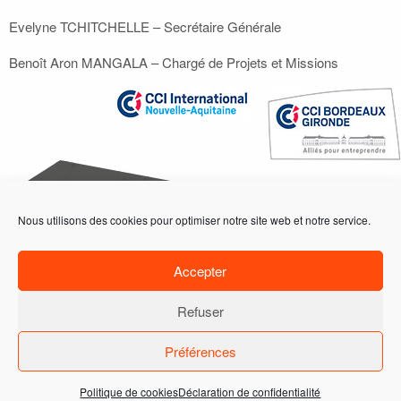
Evelyne TCHITCHELLE – Secrétaire Générale
Benoît Aron MANGALA – Chargé de Projets et Missions
Nous utilisons des cookies pour optimiser notre site web et notre service.
ACCUEIL
ACTIONS
PROGRAMME
Accepter
ADHÉRENTS
Refuser
DEMANDE D'INFORMATIONS
ADHÉRER
Préférences
17, PLACE DE LA BOURSE 33076 BORDEAUX CEDEX | TÉL. +33 (0)6 32 26 89 81 |
FAX +33 (0)5 56 48 62 79 | CBSOA@BORDEAUXGIRONDE.CCI.FR
Politique de cookies
Déclaration de confidentialité