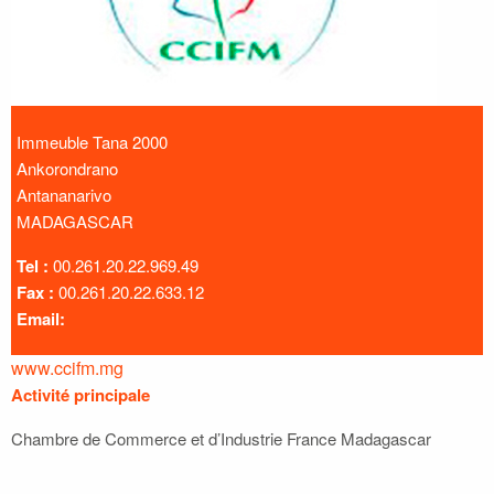
Immeuble Tana 2000
Ankorondrano
Antananarivo
MADAGASCAR
Tel :
00.261.20.22.969.49
Fax :
00.261.20.22.633.12
Email:
www.ccifm.mg
Activité principale
Chambre de Commerce et d’Industrie France Madagascar