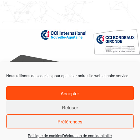
Nous utilisons des cookies pour optimiser notre site web et notre service.
ACCUEIL
ACTIONS
PROGRAMME
Accepter
ADHÉRENTS
Refuser
DEMANDE D'INFORMATIONS
ADHÉRER
Préférences
17, PLACE DE LA BOURSE 33076 BORDEAUX CEDEX | TÉL. +33 (0)6 32 26 89 81 |
FAX +33 (0)5 56 48 62 79 | CBSOA@BORDEAUXGIRONDE.CCI.FR
Politique de cookies
Déclaration de confidentialité